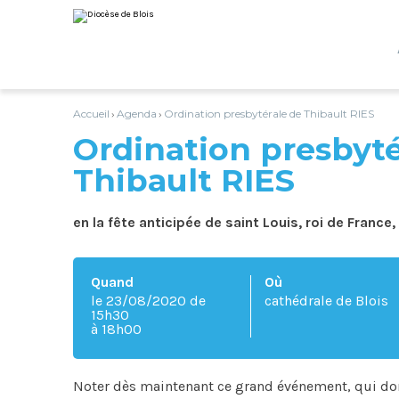
Aller
Outils
au
personnels
contenu.
|
Aller
à
la
navigation
Accueil
Agenda
Ordination presbytérale de Thibault RIES
›
›
Ordination presbyté
Thibault RIES
en la fête anticipée de saint Louis, roi de France
Quand
Où
le 23/08/2020
de
cathédrale de Blois
15h30
à 18h00
Noter dès maintenant ce grand événement, qui donn