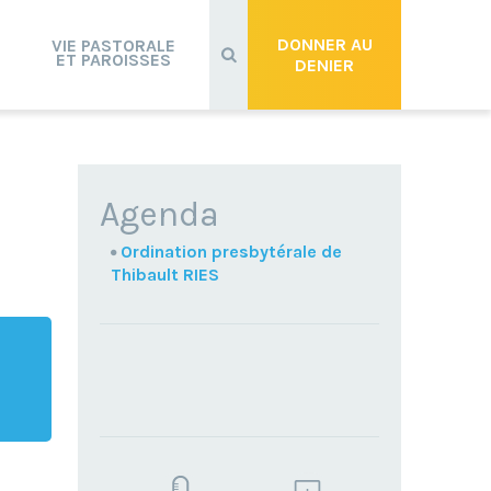
Recherche
avancée…
DONNER AU
VIE PASTORALE
ET PAROISSES
DENIER
NAVIGATION
Agenda
Ordination presbytérale de
Thibault RIES
TROUVEZ
VOTRE