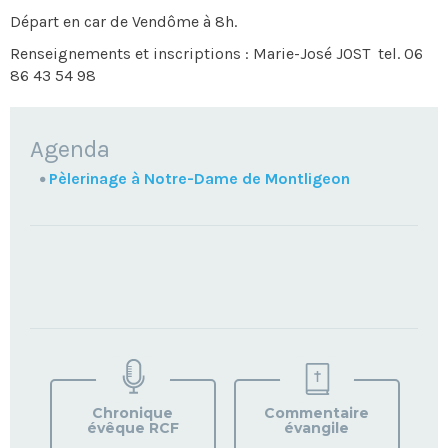
Départ en car de Vendôme à 8h.
Renseignements et inscriptions : Marie-José JOST tel. 06
86 43 54 98
NAVIGATION
Agenda
Pèlerinage à Notre-Dame de Montligeon
TROUVEZ
VOTRE
PAROISSE
Chronique
Commentaire
évêque RCF
évangile