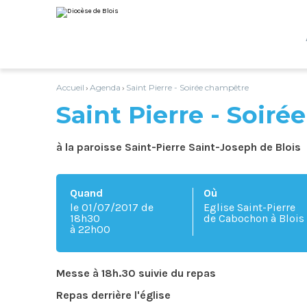
Aller
Outils
au
personnels
contenu.
|
Aller
à
la
navigation
Accueil
Agenda
Saint Pierre - Soirée champêtre
›
›
Saint Pierre - Soir
à la paroisse Saint-Pierre Saint-Joseph de Blois
Quand
Où
le 01/07/2017
de
Eglise Saint-Pierre
18h30
de Cabochon à Blois
à 22h00
Messe à 18h.30 suivie du repas
Repas derrière l'église