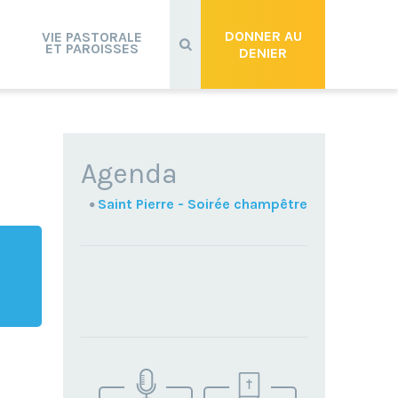
Recherche
avancée…
DONNER AU
VIE PASTORALE
ET PAROISSES
DENIER
NAVIGATION
Agenda
Saint Pierre - Soirée champêtre
TROUVEZ
VOTRE