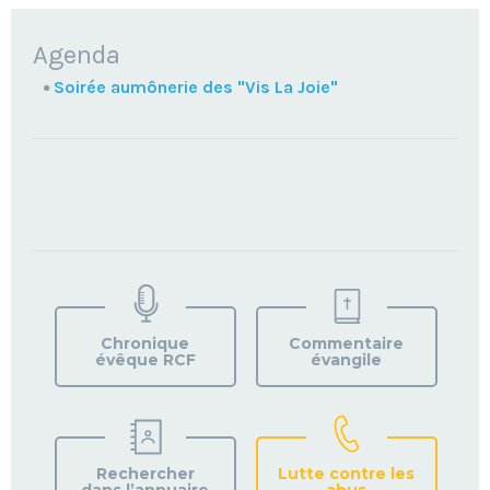
NAVIGATION
Agenda
Soirée aumônerie des "Vis La Joie"
TROUVEZ
VOTRE
PAROISSE
Chronique
Commentaire
évêque RCF
évangile
Rechercher
Lutte contre les
dans l’annuaire
abus