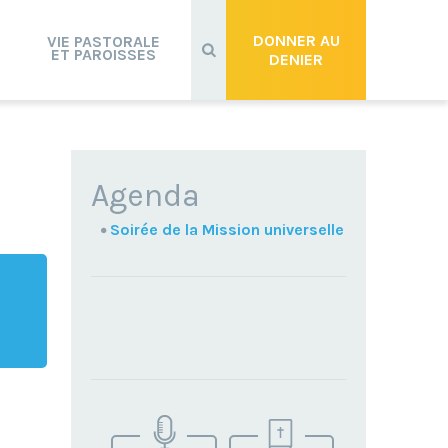
Recherche
avancée…
DONNER AU
VIE PASTORALE
ET PAROISSES
DENIER
NAVIGATION
Agenda
Soirée de la Mission universelle
TROUVEZ
VOTRE