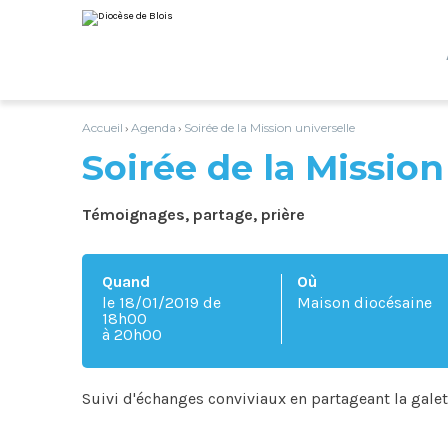
Aller
Outils
au
personnels
contenu.
|
Aller
à
la
navigation
Accueil
Agenda
Soirée de la Mission universelle
›
›
Soirée de la Mission
Témoignages, partage, prière
Quand
Où
le 18/01/2019
de
Maison diocésaine
18h00
à 20h00
Suivi d'échanges conviviaux en partageant la galet