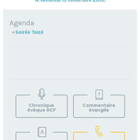
NAVIGATION
Agenda
Soirée Taizé
TROUVEZ
VOTRE
PAROISSE
Chronique
Commentaire
évêque RCF
évangile