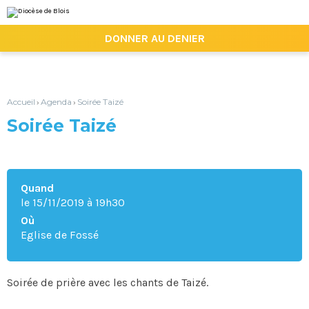
Aller
Outils
au
personnels
contenu.
|

DONNER AU DENIER
Aller
à
la
navigation
Accueil
Agenda
Soirée Taizé
›
›
Soirée Taizé
Quand
le 15/11/2019
à 19h30
Où
Eglise de Fossé
Soirée de prière avec les chants de Taizé.