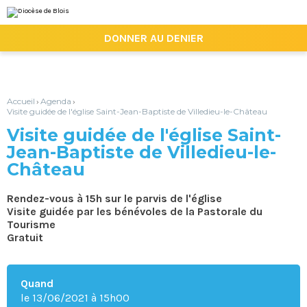
Aller
Outils
au
personnels
contenu.
|

DONNER AU DENIER
Aller
à
la
navigation
Accueil
Agenda
›
›
Visite guidée de l'église Saint-Jean-Baptiste de Villedieu-le-Château
Visite guidée de l'église Saint-
Jean-Baptiste de Villedieu-le-
Château
Rendez-vous à 15h sur le parvis de l'église
Visite guidée par les bénévoles de la Pastorale du
Tourisme
Gratuit
Quand
le 13/06/2021
à 15h00