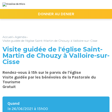
Aller
Outils
au
personnels
contenu.
|

DONNER AU DENIER
Aller
à
la
navigation
Accueil
Agenda
›
›
Visite guidée de l'église Saint-Martin de Chouzy à Valloire-sur-Cisse
Visite guidée de l'église Saint-
Martin de Chouzy à Valloire-sur-
Cisse
Rendez-vous à 15h sur le parvis de l'église
Visite guidée par les bénévoles de la Pastorale du
Tourisme
Gratuit
Quand
le 26/06/2021
à 15h00