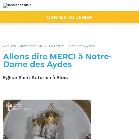
Aller
Outils
au
personnels
contenu.
|

DONNER AU DENIER
Aller
à
la
navigation
Accueil
Allons dire MERCI à Notre-Dame des Aydes
›
Allons dire MERCI à Notre-
Dame des Aydes
Eglise Saint Saturnin à Blois