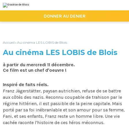
Aller
Outils
au
personnels
contenu.
|

DONNER AU DENIER
Aller
à
la
navigation
Accueil
Au cinéma LES LOBIS de Blois
›
Au cinéma LES LOBIS de Blois
à partir du mercredi 11 décembre.
Ce film est un chef d'oeuvre !
Inspiré de faits réels.
Franz Jägerstätter, paysan autrichien, refuse de se battre
aux côtés des nazis. Reconnu coupable de trahison par le
régime hitlérien, il est passible de la peine capitale. Mais
porté par sa foi inébranlable et son amour pour sa femme,
Fani, et ses enfants, Franz reste un homme libre. Une vie
cachée raconte l'histoire de ces héros méconnus.