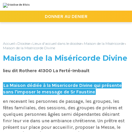
Aller
Outils
au
personnels
contenu.
|

DONNER AU DENIER
Aller
à
la
navigation
Accueil
Diocèse
Lieux d'accueil dans le diocèse
Maison de la Miséricorde
›
›
›
›
Maison de la Miséricorde Divine
Maison de la Miséricorde Divine
lieu dit Rothere 41300 La Ferté-Imbault
La Maison dédiée à la Misericorde Divine qui présente
sans l'imposer le message de Sr Faustine
en recevant les personnes de passage, les groupes, les
fêtes familiales, des sessions, des groupes de prières et
quelques personnes âgées semi dépendantes désirant
finir leur vie dans une ambiance chrétienne. Un prêtre est
présent sur place pour accueillir, proposer la Messe, le