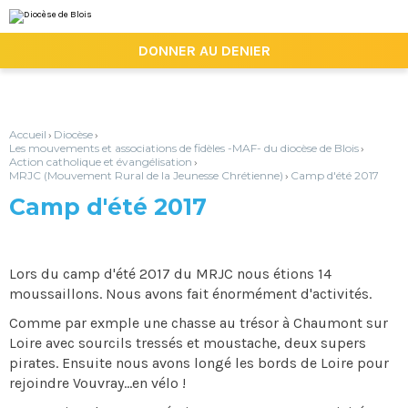
Aller
Outils
au
personnels
contenu.
|

DONNER AU DENIER
Aller
à
la
navigation
Accueil
Diocèse
›
›
Les mouvements et associations de fidèles -MAF- du diocèse de Blois
›
Action catholique et évangélisation
›
MRJC (Mouvement Rural de la Jeunesse Chrétienne)
Camp d'été 2017
›
Camp d'été 2017
Lors du camp d'été 2017 du MRJC nous étions 14
moussaillons. Nous avons fait énormément d'activités.
Comme par exmple une chasse au trésor à Chaumont sur
Loire avec sourcils tressés et moustache, deux supers
pirates. Ensuite nous avons longé les bords de Loire pour
rejoindre Vouvray...en vélo !