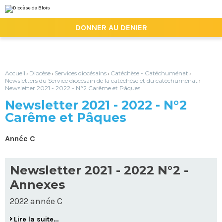
Aller
Outils
au
personnels
contenu.
|

DONNER AU DENIER
Aller
à
la
navigation
Accueil
Diocèse
Services diocésains
Catéchèse - Catéchuménat
›
›
›
›
Newsletters du Service diocésain de la catéchèse et du catéchuménat
›
Newsletter 2021 - 2022 - N°2 Carême et Pâques
Newsletter 2021 - 2022 - N°2
Carême et Pâques
Année C
Newsletter 2021 - 2022 N°2 -
Annexes
2022 année C
Lire la suite…