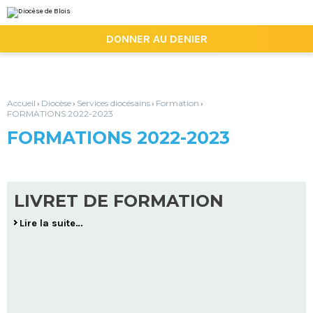
Aller
Outils
au
personnels
contenu.
|

DONNER AU DENIER
Aller
à
la
navigation
Accueil
Diocèse
Services diocésains
Formation
›
›
›
›
FORMATIONS 2022-2023
FORMATIONS 2022-2023
LIVRET DE FORMATION
Lire la suite…