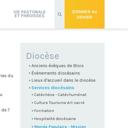
Recherche
avancée…
DONNER AU
VIE PASTORALE
ET PAROISSES
DENIER
NAVIGATION
Diocèse
Anciens évêques de Blois
Évènements diocésains
mmes du
Lieux d'accueil dans le diocèse
Services diocésains
ou
Catéchèse - Catéchuménat
Culture Tourisme Art sacré
 de l'
Formation
Hospitalité diocésaine
Monde Populaire - Mission