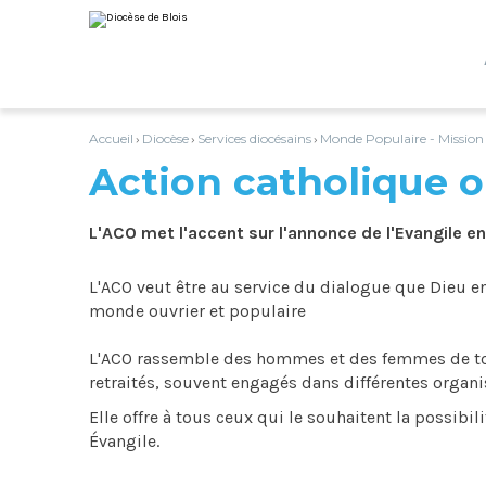
Aller
Outils
au
personnels
contenu.
|
Aller
à
la
navigation
Accueil
Diocèse
Services diocésains
Monde Populaire - Mission
›
›
›
Action catholique o
L'ACO met l'accent sur l'annonce de l'Evangile en
L'ACO veut être au service du dialogue que Dieu 
monde ouvrier et populaire
L'ACO rassemble des hommes et des femmes de tou
retraités, souvent engagés dans différentes organ
Elle offre à tous ceux qui le souhaitent la possibil
Évangile.