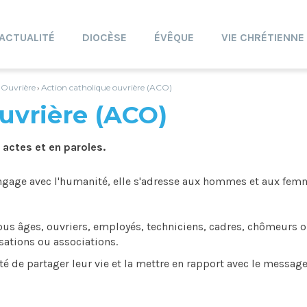
ACTUALITÉ
DIOCÈSE
ÉVÊQUE
VIE CHRÉTIENNE
 Ouvrière
Action catholique ouvrière (ACO)
›
uvrière (ACO)
 actes et en paroles.
engage avec l'humanité, elle s'adresse aux hommes et aux fe
s âges, ouvriers, employés, techniciens, cadres, chômeurs 
isations ou associations.
ité de partager leur vie et la mettre en rapport avec le message