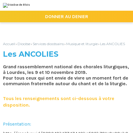
Aller
Outils
au
personnels
contenu.
|

DONNER AU DENIER
Aller
à
la
navigation
Accueil
Diocèse
Services diocésains
Musique et liturgie
Les ANCOLIES
›
›
›
›
Les ANCOLIES
Grand rassemblement national des chorales liturgiques,
à Lourdes, les 9 et 10 novembre 2019.
Pour tous ceux qui ont envie de vivre un moment fort de
communion fraternelle autour du chant et de la liturgie.
Tous les renseignements sont ci-dessous à votre
disposition.
Présentation: