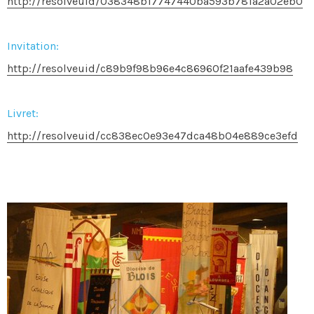
http://resolveuid/038348b17747440ba593b781a2a02eb0
Invitation:
http://resolveuid/c89b9f98b96e4c86960f21aafe439b98
Livret:
http://resolveuid/cc838ec0e93e47dca48b04e889ce3efd