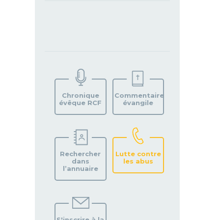
TROUVEZ
VOTRE
PAROISSE
Chronique
Commentaire
évêque RCF
évangile
Rechercher
Lutte contre
dans
les abus
l’annuaire
S'inscrire à la