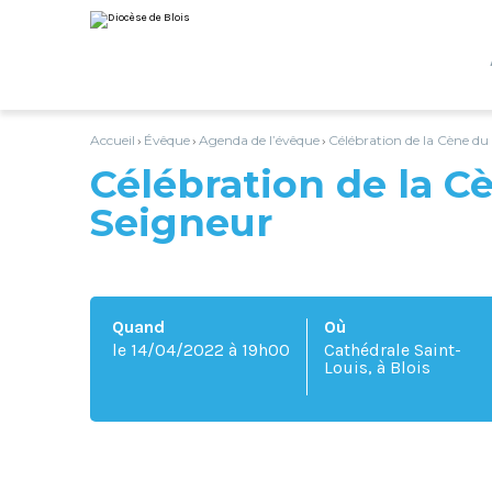
Aller
Outils
au
personnels
contenu.
|
Aller
à
la
navigation
Accueil
Évêque
Agenda de l’évêque
Célébration de la Cène du
›
›
›
Célébration de la C
Seigneur
Quand
Où
le 14/04/2022
à 19h00
Cathédrale Saint-
Louis, à Blois