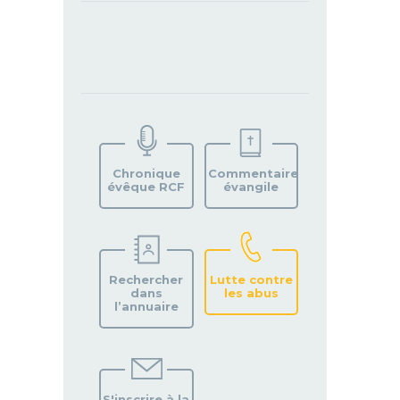
TROUVEZ
VOTRE
PAROISSE
Chronique
Commentaire
évêque RCF
évangile
Rechercher
Lutte contre
dans
les abus
l’annuaire
S'inscrire à la