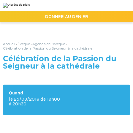
Aller
Outils
au
personnels
contenu.
|

DONNER AU DENIER
Aller
à
la
navigation
Accueil
Évêque
Agenda de l’évêque
›
›
›
Célébration de la Passion du Seigneur à la cathédrale
Célébration de la Passion du
Seigneur à la cathédrale
Quand
le 25/03/2016
de 19h00
à 20h30