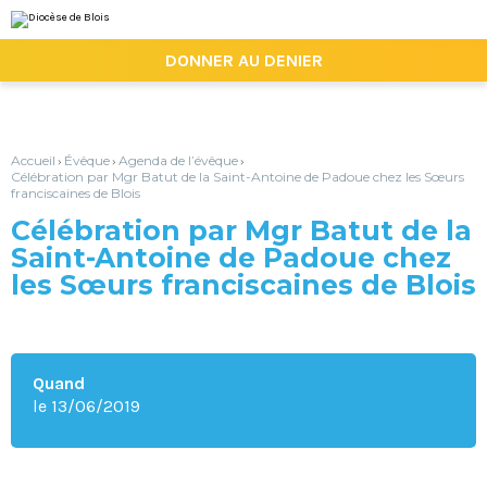
Aller
Outils
au
personnels
contenu.
|

DONNER AU DENIER
Aller
à
la
navigation
Accueil
Évêque
Agenda de l’évêque
›
›
›
Célébration par Mgr Batut de la Saint-Antoine de Padoue chez les Sœurs
franciscaines de Blois
Célébration par Mgr Batut de la
Saint-Antoine de Padoue chez
les Sœurs franciscaines de Blois
Quand
le 13/06/2019