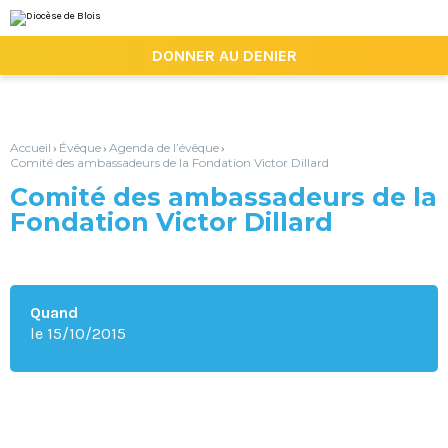
Aller
Outils
au
personnels
contenu.
|

DONNER AU DENIER
Aller
à
la
navigation
Accueil
Évêque
Agenda de l’évêque
›
›
›
Comité des ambassadeurs de la Fondation Victor Dillard
Comité des ambassadeurs de la
Fondation Victor Dillard
Quand
le 15/10/2015