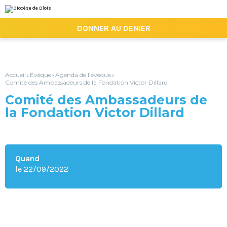
Aller
Outils
au
personnels
contenu.
|

DONNER AU DENIER
Aller
à
la
navigation
Accueil
Évêque
Agenda de l’évêque
›
›
›
Comité des Ambassadeurs de la Fondation Victor Dillard
Comité des Ambassadeurs de
la Fondation Victor Dillard
Quand
le 22/09/2022