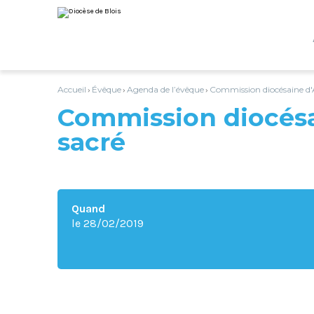
Aller
Outils
au
personnels
contenu.
|
Aller
à
la
navigation
Accueil
Évêque
Agenda de l’évêque
Commission diocésaine d'
›
›
›
Commission diocésa
sacré
Quand
le 28/02/2019