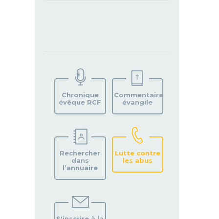
TROUVEZ
VOTRE
PAROISSE
Chronique
Commentaire
évêque RCF
évangile
Rechercher
Lutte contre
dans
les abus
l’annuaire
S'inscrire à la