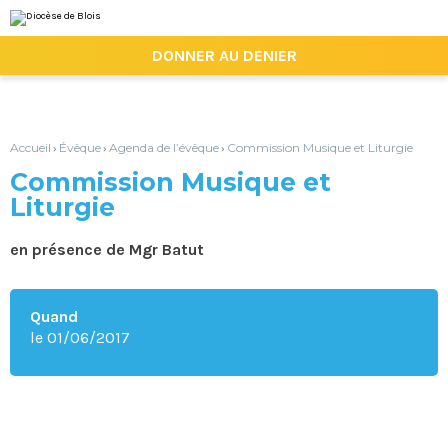
Aller
Outils
au
personnels
contenu.
|

DONNER AU DENIER
Aller
à
la
navigation
Accueil
Évêque
Agenda de l’évêque
Commission Musique et Liturgie
›
›
›
Commission Musique et
Liturgie
en présence de Mgr Batut
Quand
le 01/06/2017