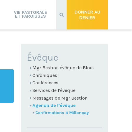
Recherche
avancée…
DONNER AU
VIE PASTORALE
ET PAROISSES
DENIER
NAVIGATION
Évêque
Mgr Bestion évêque de Blois
Chroniques
Conférences
Services de l'évêque
Messages de Mgr Bestion
Agenda de l’évêque
Confirmations à Millançay