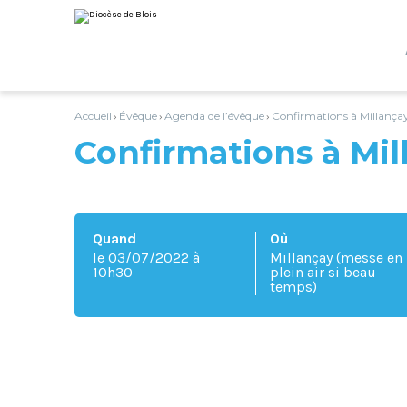
Aller
Outils
au
personnels
contenu.
|
Aller
à
la
navigation
Accueil
Évêque
Agenda de l’évêque
Confirmations à Millança
›
›
›
Confirmations à Mil
Quand
Où
le 03/07/2022
à
Millançay (messe en
10h30
plein air si beau
temps)