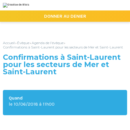
Aller
Outils
au
personnels
contenu.
|

DONNER AU DENIER
Aller
à
la
navigation
Accueil
Évêque
Agenda de l’évêque
›
›
›
Confirmations à Saint-Laurent pour les secteurs de Mer et Saint-Laurent
Confirmations à Saint-Laurent
pour les secteurs de Mer et
Saint-Laurent
Quand
le 10/06/2018
à 11h00