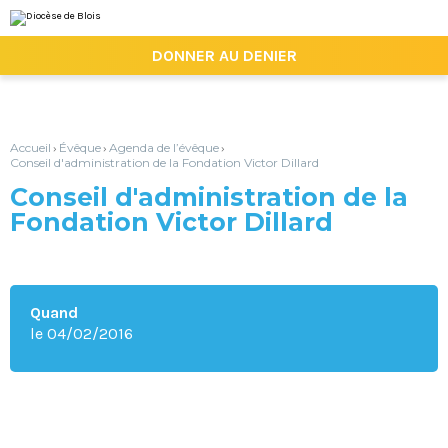
Aller
Outils
au
personnels
contenu.
|

DONNER AU DENIER
Aller
à
la
navigation
Accueil
Évêque
Agenda de l’évêque
›
›
›
Conseil d'administration de la Fondation Victor Dillard
Conseil d'administration de la
Fondation Victor Dillard
Quand
le 04/02/2016