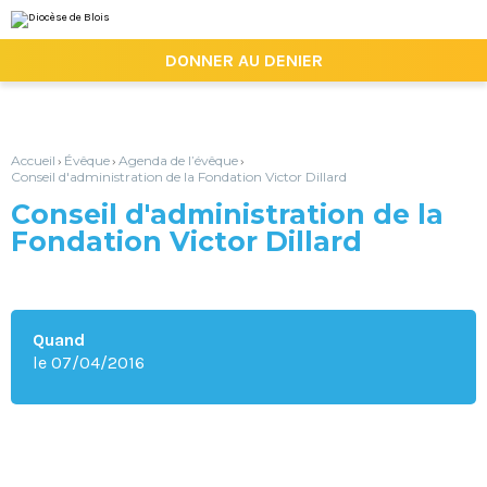
Aller
Outils
au
personnels
contenu.
|

DONNER AU DENIER
Aller
à
la
navigation
Accueil
Évêque
Agenda de l’évêque
›
›
›
Conseil d'administration de la Fondation Victor Dillard
Conseil d'administration de la
Fondation Victor Dillard
Quand
le 07/04/2016