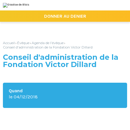
Aller
Outils
au
personnels
contenu.
|

DONNER AU DENIER
Aller
à
la
navigation
Accueil
Évêque
Agenda de l’évêque
›
›
›
Conseil d'administration de la Fondation Victor Dillard
Conseil d'administration de la
Fondation Victor Dillard
Quand
le 04/12/2018