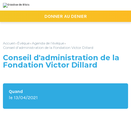
Aller
Outils
au
personnels
contenu.
|

DONNER AU DENIER
Aller
à
la
navigation
Accueil
Évêque
Agenda de l’évêque
›
›
›
Conseil d'administration de la Fondation Victor Dillard
Conseil d'administration de la
Fondation Victor Dillard
Quand
le 13/04/2021