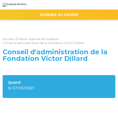
Aller
Outils
au
personnels
contenu.
|

DONNER AU DENIER
Aller
à
la
navigation
Accueil
Évêque
Agenda de l’évêque
›
›
›
Conseil d'administration de la Fondation Victor Dillard
Conseil d'administration de la
Fondation Victor Dillard
Quand
le 07/10/2021