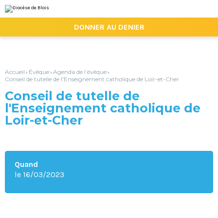
Aller
Outils
au
personnels
contenu.
|

DONNER AU DENIER
Aller
à
la
navigation
Accueil
Évêque
Agenda de l’évêque
›
›
›
Conseil de tutelle de l'Enseignement catholique de Loir-et-Cher
Conseil de tutelle de
l'Enseignement catholique de
Loir-et-Cher
Quand
le 16/03/2023