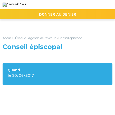
Aller
Outils
au
personnels
contenu.
|

DONNER AU DENIER
Aller
à
la
navigation
Accueil
Évêque
Agenda de l’évêque
Conseil épiscopal
›
›
›
Conseil épiscopal
Quand
le 30/06/2017