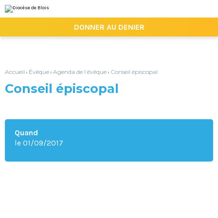
Aller
Outils
au
personnels
contenu.
|

DONNER AU DENIER
Aller
à
la
navigation
Accueil
Évêque
Agenda de l’évêque
Conseil épiscopal
›
›
›
Conseil épiscopal
Quand
le 01/09/2017