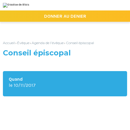
Aller
Outils
au
personnels
contenu.
|

DONNER AU DENIER
Aller
à
la
navigation
Accueil
Évêque
Agenda de l’évêque
Conseil épiscopal
›
›
›
Conseil épiscopal
Quand
le 10/11/2017