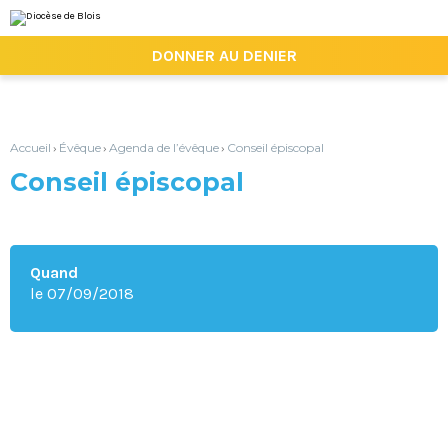
Aller
Outils
au
personnels
contenu.
|

DONNER AU DENIER
Aller
à
la
navigation
Accueil
Évêque
Agenda de l’évêque
Conseil épiscopal
›
›
›
Conseil épiscopal
Quand
le 07/09/2018