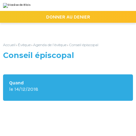
Aller
Outils
au
personnels
contenu.
|

DONNER AU DENIER
Aller
à
la
navigation
Accueil
Évêque
Agenda de l’évêque
Conseil épiscopal
›
›
›
Conseil épiscopal
Quand
le 14/12/2018