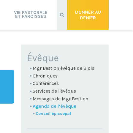
Recherche
avancée…
DONNER AU
VIE PASTORALE
ET PAROISSES
DENIER
NAVIGATION
Évêque
Mgr Bestion évêque de Blois
Chroniques
Conférences
Services de l'évêque
Messages de Mgr Bestion
Agenda de l’évêque
Conseil épiscopal