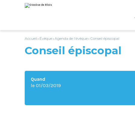
Aller
Outils
au
personnels
contenu.
|
Aller
à
la
navigation
Accueil
Évêque
Agenda de l’évêque
Conseil épiscopal
›
›
›
Conseil épiscopal
Quand
le 01/03/2019