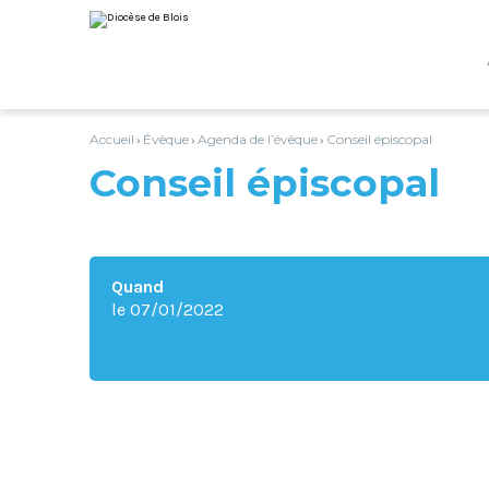
Aller
Outils
au
personnels
contenu.
|
Aller
à
la
navigation
Accueil
Évêque
Agenda de l’évêque
Conseil épiscopal
›
›
›
Conseil épiscopal
Quand
le 07/01/2022