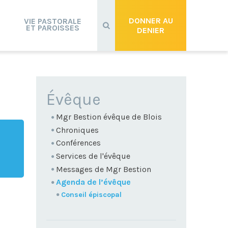
Recherche
avancée…
DONNER AU
VIE PASTORALE
ET PAROISSES
DENIER
NAVIGATION
Évêque
Mgr Bestion évêque de Blois
Chroniques
Conférences
Services de l'évêque
Messages de Mgr Bestion
Agenda de l’évêque
Conseil épiscopal