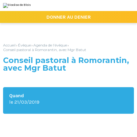
Aller
Outils
au
personnels
contenu.
|

DONNER AU DENIER
Aller
à
la
navigation
Accueil
Évêque
Agenda de l’évêque
›
›
›
Conseil pastoral à Romorantin, avec Mgr Batut
Conseil pastoral à Romorantin,
avec Mgr Batut
Quand
le 21/03/2019