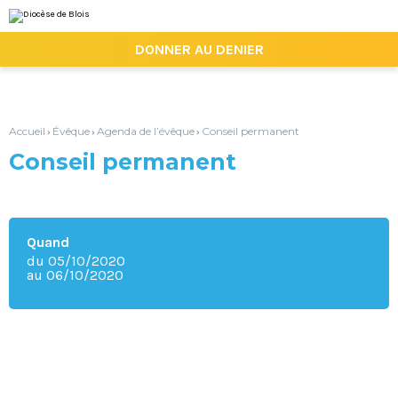
Aller
Outils
au
personnels
contenu.
|

DONNER AU DENIER
Aller
à
la
navigation
Accueil
Évêque
Agenda de l’évêque
Conseil permanent
›
›
›
Conseil permanent
Quand
du 05/10/2020
au 06/10/2020