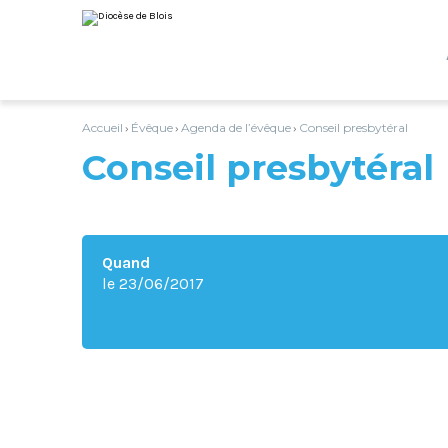
Aller
Outils
au
personnels
contenu.
|
Aller
à
la
navigation
Accueil
Évêque
Agenda de l’évêque
Conseil presbytéral
›
›
›
Conseil presbytéral
Quand
le 23/06/2017