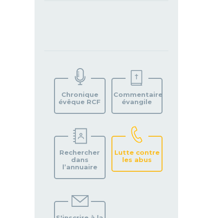
TROUVEZ
VOTRE
PAROISSE
Chronique
Commentaire
évêque RCF
évangile
Rechercher
Lutte contre
dans
les abus
l’annuaire
S'inscrire à la