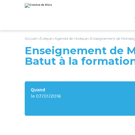
Aller
Outils
au
personnels
contenu.
|
Aller
à
la
navigation
Accueil
Évêque
Agenda de l’évêque
Enseignement de Monseign
›
›
›
Enseignement de M
Batut à la formatio
Quand
le 07/01/2016