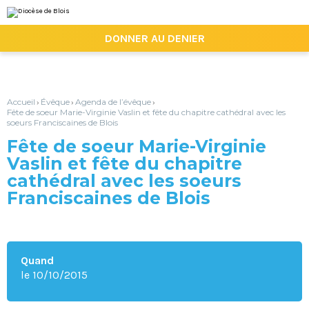
Aller
Outils
au
personnels
contenu.
|

DONNER AU DENIER
Aller
à
la
navigation
Accueil
Évêque
Agenda de l’évêque
›
›
›
Fête de soeur Marie-Virginie Vaslin et fête du chapitre cathédral avec les
soeurs Franciscaines de Blois
Fête de soeur Marie-Virginie
Vaslin et fête du chapitre
cathédral avec les soeurs
Franciscaines de Blois
Quand
le 10/10/2015