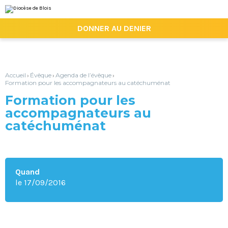
Aller
Outils
au
personnels
contenu.
|

DONNER AU DENIER
Aller
à
la
navigation
Accueil
Évêque
Agenda de l’évêque
›
›
›
Formation pour les accompagnateurs au catéchuménat
Formation pour les
accompagnateurs au
catéchuménat
Quand
le 17/09/2016