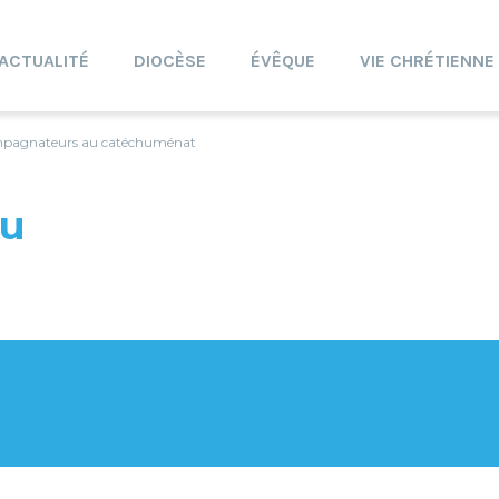
ACTUALITÉ
DIOCÈSE
ÉVÊQUE
VIE CHRÉTIENNE
ompagnateurs au catéchuménat
au