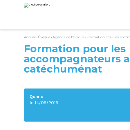
Aller
Outils
au
personnels
contenu.
|
Aller
à
la
navigation
Accueil
Évêque
Agenda de l’évêque
Formation pour les acc
›
›
›
Formation pour les
accompagnateurs 
catéchuménat
Quand
le 14/09/2019