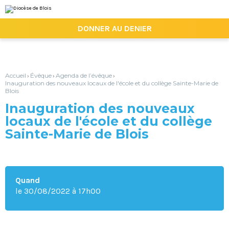
Aller
Outils
au
personnels
contenu.
|

DONNER AU DENIER
Aller
à
la
navigation
Accueil
Évêque
Agenda de l’évêque
›
›
›
Inauguration des nouveaux locaux de l'école et du collège Sainte-Marie de
Blois
Inauguration des nouveaux
locaux de l'école et du collège
Sainte-Marie de Blois
Quand
le 30/08/2022
à 17h00