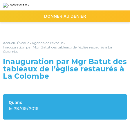
Aller
Outils
au
personnels
contenu.
|

DONNER AU DENIER
Aller
à
la
navigation
Accueil
Évêque
Agenda de l’évêque
›
›
›
Inauguration par Mgr Batut des tableaux de l’église restaurés à La
Colombe
Inauguration par Mgr Batut des
tableaux de l’église restaurés à
La Colombe
Quand
le 28/09/2019