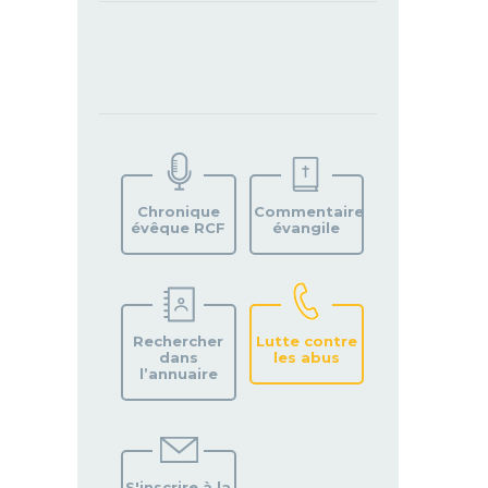
TROUVEZ
VOTRE
PAROISSE
Chronique
Commentaire
évêque RCF
évangile
Rechercher
Lutte contre
dans
les abus
l’annuaire
S'inscrire à la