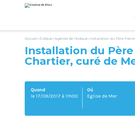
Aller
Outils
au
personnels
contenu.
|
Aller
à
la
navigation
Accueil
Évêque
Agenda de l’évêque
Installation du Père Pierr
›
›
›
Installation du Père
Chartier, curé de M
Quand
Où
le 17/09/2017
à 11h00
Eglise de Mer