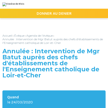
Aller
Outils
au
personnels
contenu.
|

DONNER AU DENIER
Aller
à
la
navigation
Accueil
Évêque
Agenda de l’évêque
›
›
›
Annulée : Intervention de Mgr Batut auprès des chefs d'établissements de
l'Enseignement catholique de Loir-et-Cher
Annulée : Intervention de Mgr
Batut auprès des chefs
d'établissements de
l'Enseignement catholique de
Loir-et-Cher
Quand
le 24/03/2020